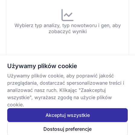
Wybierz typ analizy, typ nowotworu i gen, aby
zobaczyć wyniki
Używamy plików cookie
Używamy plików cookie, aby poprawić jakość
przeglądania, dostarczać spersonalizowane treści i
analizować nasz ruch. Klikając "Zaakceptuj
wszystkie", wyrażasz zgodę na użycie plików
cookie.
Akceptuj wszystkie
To dzieło jest objęte licencją
Creative Commons
Ostatnia aktualizacja:
– Uznanie autorstwa – Użycie niekomercyjne –
10.07.2026
Dostosuj preferencje
Bez utworów zależnych 4.0 Międzynarodowa.