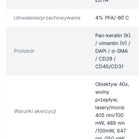
Utrwalenie/przechowywanie
4% PFA/-80̊ C
Pan-keratin (K)
/ vimentin (V) /
Protokół
DAPI / α-SMA
/ CD29 /
CD45/CD31
Obiektyw 40x,
wolny
przepływ,
lasery/moce:
Warunki akwizycji
405 nm/100
mW, 488 nm
/100mW, 647
nm /150 mW