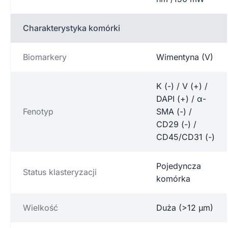
Charakterystyka komórki
Biomarkery
Wimentyna (V)
K (-) / V (+) /
DAPI (+) / α-
Fenotyp
SMA (-) /
CD29 (-) /
CD45/CD31 (-)
Pojedyncza
Status klasteryzacji
komórka
Wielkość
Duża (>12 µm)