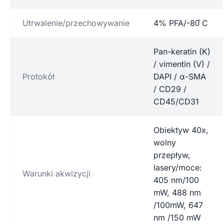
Utrwalenie/przechowywanie
4% PFA/-80̊ C
Pan-keratin (K)
/ vimentin (V) /
Protokół
DAPI / α-SMA
/ CD29 /
CD45/CD31
Obiektyw 40x,
wolny
przepływ,
lasery/moce:
Warunki akwizycji
405 nm/100
mW, 488 nm
/100mW, 647
nm /150 mW