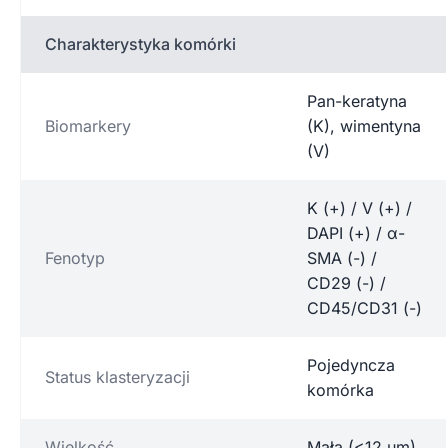
Charakterystyka komórki
Pan-keratyna
Biomarkery
(K), wimentyna
(V)
K (+) / V (+) /
DAPI (+) / α-
Fenotyp
SMA (-) /
CD29 (-) /
CD45/CD31 (-)
Pojedyncza
Status klasteryzacji
komórka
Wielkość
Mała (<12 µm)